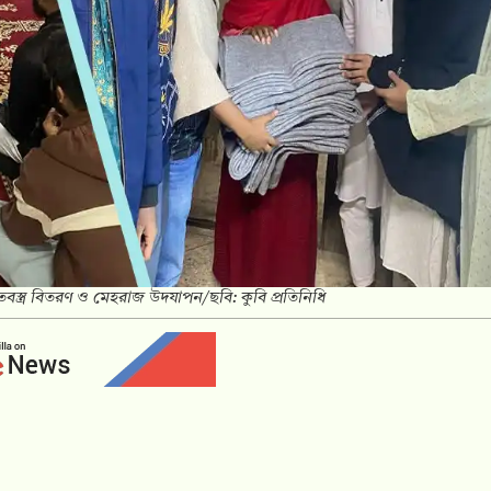
শীতবস্ত্র বিতরণ ও মেহরাজ উদযাপন/ছবি: কুবি প্রতিনিধি