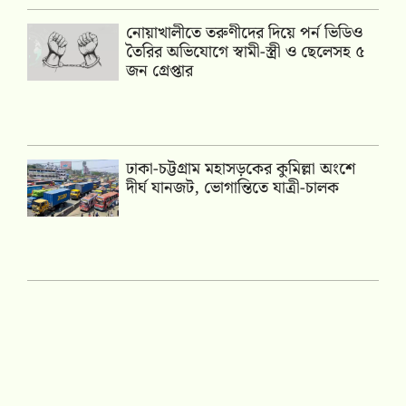
নোয়াখালীতে তরুণীদের দিয়ে পর্ন ভিডিও
তৈরির অভিযোগে স্বামী-স্ত্রী ও ছেলেসহ ৫
জন গ্রেপ্তার
ঢাকা-চট্টগ্রাম মহাসড়কের কুমিল্লা অংশে
দীর্ঘ যানজট, ভোগান্তিতে যাত্রী-চালক