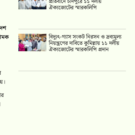
প্রতিবাদে চাঁদপুরে ১১ দলীয়
ঐক্যজোটের স্মারকলিপি
দেশ
নামক
‎বিদ্যুৎ-গ্যাস সংকট নিরসন ও দ্রব্যমূল্য
নিয়ন্ত্রণের দাবিতে কুমিল্লায় ১১ দলীয়
ঐক‍্যজোটের স্মারকলিপি প্রদান
র
ায়।
ের
া