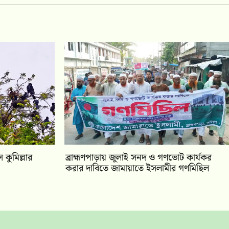
কুমিল্লার
‎ব্রাহ্মণপাড়ায় জুলাই সনদ ও গণভোট কার্যকর
করার দাবিতে জামায়াতে ইসলামীর গণমিছিল