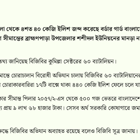
েলা থেকে ৪শত ৪০ কেজি ইলিশ জব্দ করেছে বর্ডার গার্ড বাংলা
েশ সীমান্তের ব্রাহ্মণপাড়া উপজেলার শশীদল ইউনিয়নের মানড়া 
তথ্য জানিয়েছ বিজিবির কুমিল্লা সেক্টরের ৬০ ব্যাটালিয়ন।
ান্তে চোরাচালান বিরোধী অভিযান চালায় বিজিবির ৬০ ব্যাটালিয়ানে
চোরাকারবারিরা ১৭টি বাক্সে থাকা ৪৪০ কেজি ইলিশ ফেলে চলে য
াকার সীমান্ত পিলার ২০৫৭/২-এস থেকে ৫০০ গজ ভেতরে বাংলাদেশ
্য প্রায় ৯ লাখ ৬৮ হাজার টাকা। সেসব অর্থ সরকারি কোষাগারে জম
্ধে বিজিবির অভিযান অব্যাহত রয়েছে বলেও বিজিবি সূত্র জানায়।