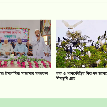
ামিয়া ইসলামিয়া মাদ্রাসায় ফলাফল
বক ও পানকৌড়ির নিরাপদ আবাস 
দীর্ঘভূমি গ্রাম