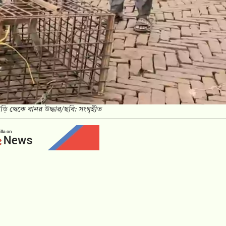
াড়ি থেকে বানর উদ্ধার/ছবি: সংগৃহীত