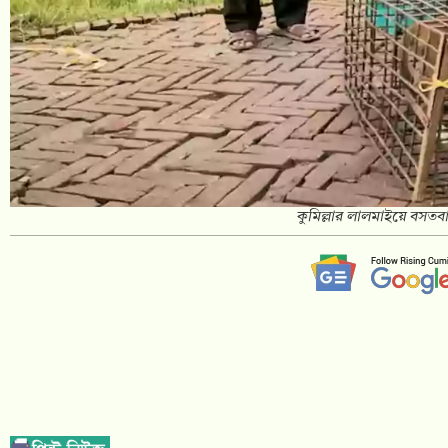
কুমিল্লার লালমাইয়ে বসতব