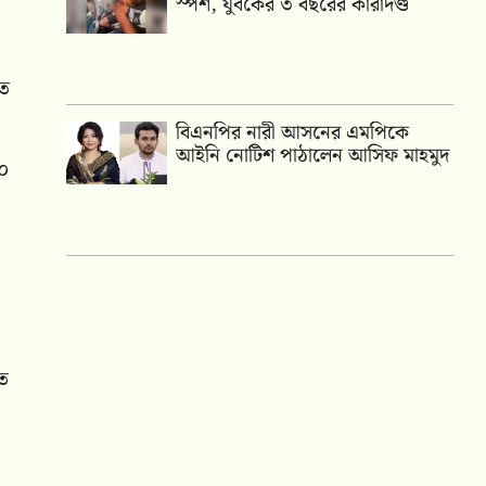
স্পর্শ, যুবকের ৩ বছরের কারাদণ্ড
তে
বিএনপির নারী আসনের এমপিকে
আইনি নোটিশ পাঠালেন আসিফ মাহমুদ
০০
হত