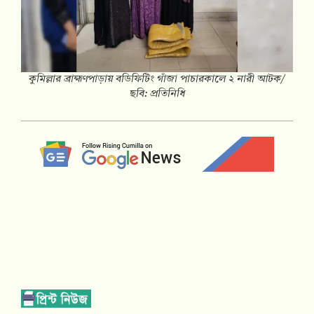
কুমিল্লার ব্রাহ্মণপাড়ায় বডিফিটিং গাঁজা পাচারকালে ২ নারী আটক/
ছবি: প্রতিনিধি