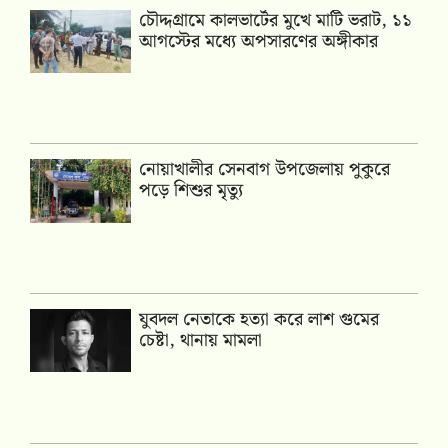
চৌদ্দগ্রামে কালভার্টের মুখে মাটি ভরাট, ১১
আগস্টের মধ্যে অপসারণের অঙ্গীকার
নোয়াখালীর সেনবাগ উপজেলায় পুকুরে
পড়ে শিশুর মৃত্যু
যুবদল নেতাকে হত্যা করে লাশ গুমের
চেষ্টা, থানায় মামলা