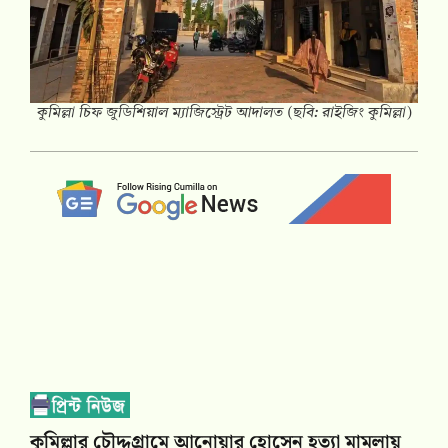
কুমিল্লা চিফ জুডিশিয়াল ম্যাজিস্ট্রেট আদালত (ছবি: রাইজিং কুমিল্লা)
কুমিল্লার চৌদ্দগ্রামে আনোয়ার হোসেন হত্যা মামলায়