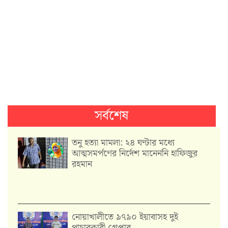
সর্বশেষ
তনু হত্যা মামলা: ২৪ ঘণ্টার মধ্যে
আত্মসমর্পণের নির্দেশ মানেননি হাফিজুর
রহমান
নোয়াখালীতে ৯৭৯০ ইয়াবাসহ দুই
পাচারকারী গ্রেপ্তার