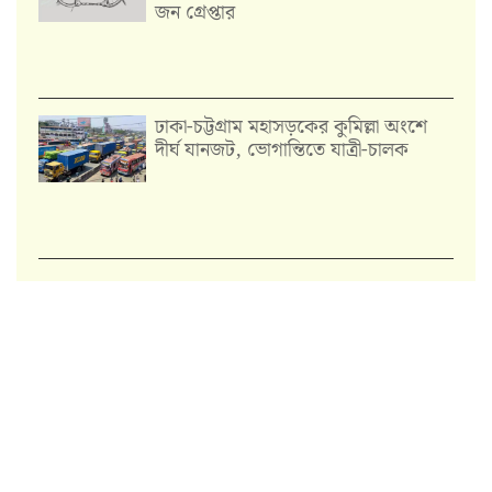
জন গ্রেপ্তার
ঢাকা-চট্টগ্রাম মহাসড়কের কুমিল্লা অংশে
দীর্ঘ যানজট, ভোগান্তিতে যাত্রী-চালক