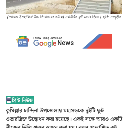
(গোমতা ইসহাকিয়া উচ্চ বিদ্যালয়ের ফটকে) নবনির্মিত ফুট ওভার ব্রিজ। ছবি: সংগৃহীত
কুমিল্লার চান্দিনা উপজেলায় মহাসড়কে দুইটি ফুট
ওভারব্রিজ উদ্বোধন করা হয়েছে। একই সঙ্গে আরও একটি
ব্রীজের ভিত্তি প্রস্তর স্থাপন করা হয়। বহুল প্রত্যাশিত এই