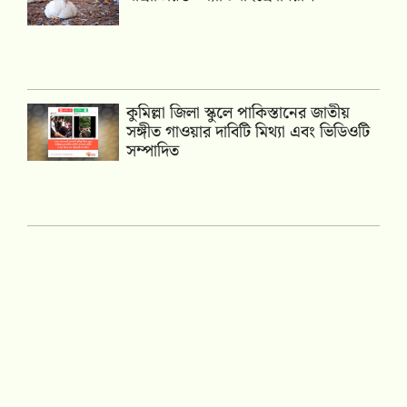
কুমিল্লা জিলা স্কুলে পাকিস্তানের জাতীয়
সঙ্গীত গাওয়ার দাবিটি মিথ্যা এবং ভিডিওটি
সম্পাদিত