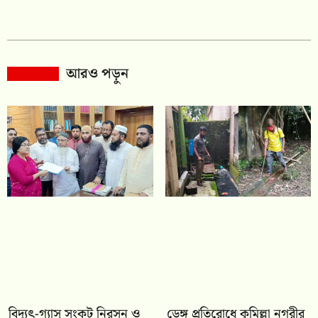
আরও পড়ুন
‎বিদ্যুৎ-গ্যাস সংকট নিরসন ও
ডেঙ্গু প্রতিরোধে কুমিল্লা নগরীর