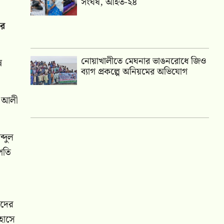
সংঘর্ষ, আহত-২৪
ার
নোয়াখালীতে মেঘনার ভাঙনরোধে জিও
ন
ব্যাগ প্রকল্পে অনিয়মের অভিযোগ
. আলী
্দুল
পতি
ীদের
িহাসে