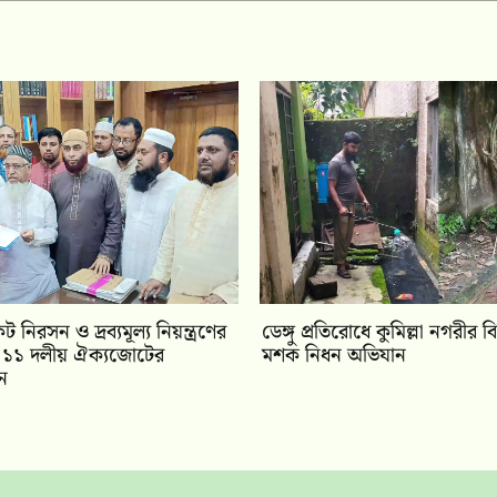
কট নিরসন ও দ্রব্যমূল্য নিয়ন্ত্রণের
ডেঙ্গু প্রতিরোধে কুমিল্লা নগরীর ব
ায় ১১ দলীয় ঐক‍্যজোটের
মশক নিধন অভিযান
ান