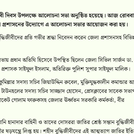
ধিজীবী দিবস উপলক্ষে আলোচনা সভা অনুষ্ঠিত হয়েছে। আজ রোবব
েলা প্রশাসনের উদ্যোগে এ আলোচনা সভার আয়োজন করা হয়।
্ধিজীবীদের প্রতি গভীর শ্রদ্ধা নিবেদন করেন জেলা প্রশাসনসহ বিভিন্
সভায় প্রধান অতিথি হিসেবে উপস্থিত ছিলেন জেলা সিভিল সার্জন ডা
 প্রশাসক সাইফুল ইসলাম, অতিরিক্ত পুলিশ সুপার সাইফুল মালিক।
মিল্লার সদস্য সচিব জিয়াউদ্দিন রুবেল, মুক্তিযুদ্ধকালীন কমান্ডার আব
, টাউনহলের সদস্য সচিব সাজ্জাদ হোসেন, প্রেসক্লাবের সাবেক সভা
ভোকেট গোলাম ফারুকসহ জেলার ঊর্ধ্বতন সরকারি কর্মকর্তা, বীর
 হানাদার বাহিনী ও তাদের দোসররা জাতির শ্রেষ্ঠ সন্তান বুদ্ধিজীব
ীর ষড়যন্ত্রে লিপ্ত হয়। শহীদ বুদ্ধিজীবীদের এই আত্মত্যাগ জাতির ইত