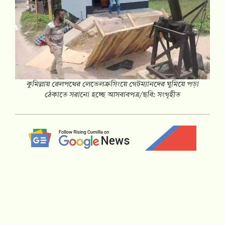
কুমিল্লায় রেলপথের লেভেলক্রসিংয়ে গেটম্যানদের ঘুমিয়ে পড়া
ঠেকাতে সরানো হচ্ছে আসবাবপত্র/ছবি: সংগৃহীত