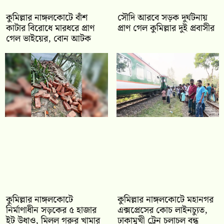
কুমিল্লার নাঙ্গলকোটে বাঁশ
সৌদি আরবে সড়ক দুর্ঘটনায়
কাটার বিরোধে মারধরে প্রাণ
প্রাণ গেল কুমিল্লার দুই প্রবাসীর
গেল ভাইয়ের, বোন আটক
কুমিল্লার নাঙ্গলকোটে
কুমিল্লার নাঙ্গলকোটে মহানগর
নির্মাণাধীন সড়কের ৫ হাজার
এক্সপ্রেসের কোচ লাইনচ্যুত,
ইট উধাও, মিলল গরুর খামার
ঢাকামুখী ট্রেন চলাচল বন্ধ