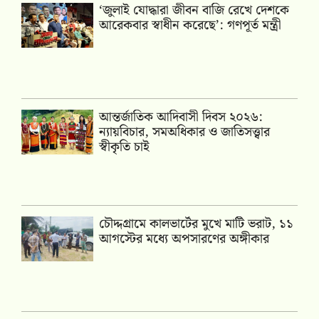
‘জুলাই যোদ্ধারা জীবন বাজি রেখে দেশকে
আরেকবার স্বাধীন করেছে’: গণপূর্ত মন্ত্রী
আন্তর্জাতিক আদিবাসী দিবস ২০২৬:
ন্যায়বিচার, সমঅধিকার ও জাতিসত্ত্বার
স্বীকৃতি চাই
চৌদ্দগ্রামে কালভার্টের মুখে মাটি ভরাট, ১১
আগস্টের মধ্যে অপসারণের অঙ্গীকার