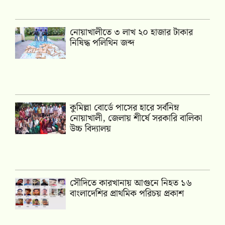
নোয়াখালীতে ৩ লাখ ২০ হাজার টাকার
নিষিদ্ধ পলিথিন জব্দ
কুমিল্লা বোর্ডে পাসের হারে সর্বনিম্ন
নোয়াখালী, জেলায় শীর্ষে সরকারি বালিকা
উচ্চ বিদ্যালয়
সৌদিতে কারখানায় আগুনে নিহত ১৬
বাংলাদেশির প্রাথমিক পরিচয় প্রকাশ