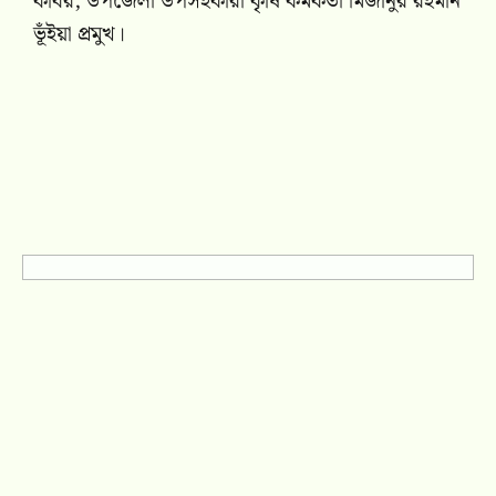
কবির, উপজেলা উপসহকারী কৃষি কর্মকর্তা মিজানুর রহমান
ভূঁইয়া প্রমুখ।