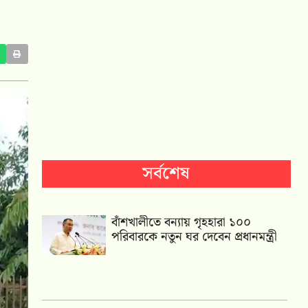
সর্বশেষ
বাঁশখালীতে বন্যায় গৃহহারা ১০০
পরিবারকে নতুন ঘর দেবেন প্রধানমন্ত্রী