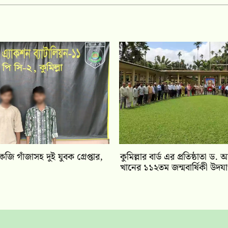
েজি গাঁজাসহ দুই যুবক গ্রেপ্তার,
কুমিল্লার বার্ড এর প্রতিষ্ঠাতা ড
খানের ১১২তম জন্মবার্ষিকী উদয