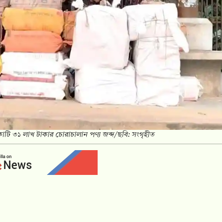
 ১ কোটি ৩১ লাখ টাকার চোরাচালান পণ্য জব্দ/ছবি: সংগৃহীত