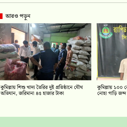
আরও পড়ুন
কুমিল্লায় শিশু খাদ্য তৈরির দুই প্রতিষ্ঠানে যৌথ
কুমিল্লায় ১০০ ক
অভিযান, জরিমানা ৪৫ হাজার টাকা
নোহা গাড়ি জব্দ