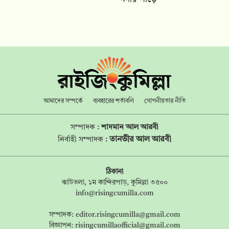
আমাদের সম্পর্কে
ব্যবহারের শর্তাবলি
গোপনীয়তার নীতি
সম্পাদক :
শাদমান আল আরবী
তানভীর আল আরবী
নির্বাহী সম্পাদক :
ঠিকানা
ঝাউতলা, ১ম কান্দিরপাড়, কুমিল্লা ৩৫০০
info@risingcumilla.com
সম্পাদক:
editor.risingcumilla@gmail.com
বিজ্ঞাপন:
risingcumillaofficial@gmail.com