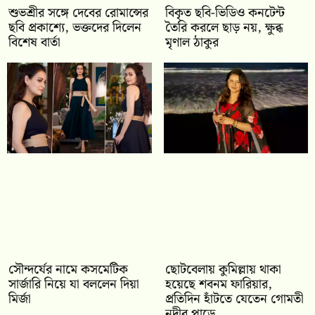
শুভশ্রীর সঙ্গে দেবের রোমান্সের
বিকৃত ছবি-ভিডিও কনটেন্ট
ছবি প্রকাশ্যে, ভক্তদের দিলেন
তৈরি করলে ছাড় নয়, ক্ষুব্ধ
বিশেষ বার্তা
মৃণাল ঠাকুর
সৌন্দর্যের নামে কসমেটিক
ছোটবেলায় কুমিল্লায় থাকা
সার্জারি নিয়ে যা বললেন দিয়া
হয়েছে শবনম ফারিয়ার,
মির্জা
প্রতিদিন হাঁটতে যেতেন গোমতী
নদীর পাড়ে