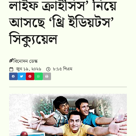
লাইফ ক্রাইসিস’ নিয়ে
আসছে ‘থ্রি ইডিয়টস’
সিক্যুয়েল
বিনোদন ডেস্ক
জুন ১৯, ২০২৬
৮:১৫ পিএম