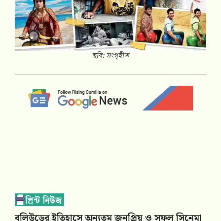
ছবি: সংগৃহীত
বলিউডের ইতিহাসে অন্যতম জনপ্রিয় ও সফল সিনেমা