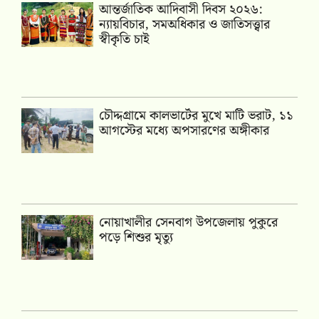
আন্তর্জাতিক আদিবাসী দিবস ২০২৬:
ন্যায়বিচার, সমঅধিকার ও জাতিসত্ত্বার
স্বীকৃতি চাই
চৌদ্দগ্রামে কালভার্টের মুখে মাটি ভরাট, ১১
আগস্টের মধ্যে অপসারণের অঙ্গীকার
নোয়াখালীর সেনবাগ উপজেলায় পুকুরে
পড়ে শিশুর মৃত্যু