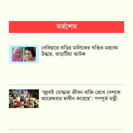
সর্বশেষ
দেবিদ্বারে বাড়ির মালিকের খণ্ডিত মরদেহ
উদ্ধার, ভাড়াটিয়া আটক
‘জুলাই যোদ্ধারা জীবন বাজি রেখে দেশকে
আরেকবার স্বাধীন করেছে’: গণপূর্ত মন্ত্রী