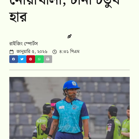
নোয়াখালী, টানা চতুর্থ
হার
রাইজিং স্পোর্টস
জানুয়ারি ৫, ২০২৬
৪:৩১ পিএম