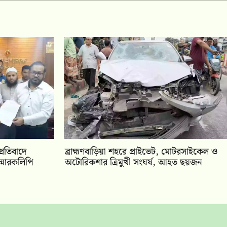
প্রতিবাদে
ব্রাহ্মণবাড়িয়া শহরে প্রাইভেট, মোটরসাইকেল ও
্মারকলিপি
অটোরিকশার ত্রিমুখী সংঘর্ষ, আহত ছয়জন