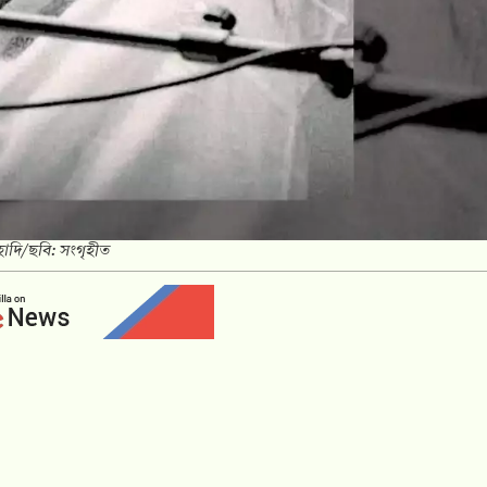
াদি/ছবি: সংগৃহীত