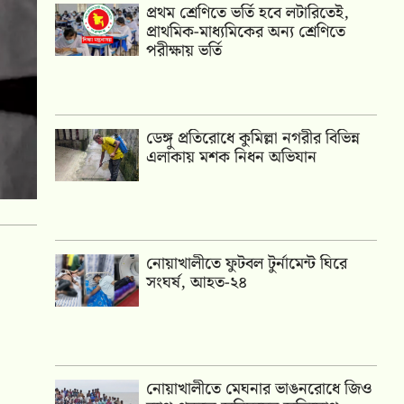
প্রথম শ্রেণিতে ভর্তি হবে লটারিতেই,
প্রাথমিক-মাধ্যমিকের অন্য শ্রেণিতে
পরীক্ষায় ভর্তি
ডেঙ্গু প্রতিরোধে কুমিল্লা নগরীর বিভিন্ন
এলাকায় মশক নিধন অভিযান
নোয়াখালীতে ফুটবল টুর্নামেন্ট ঘিরে
সংঘর্ষ, আহত-২৪
নোয়াখালীতে মেঘনার ভাঙনরোধে জিও