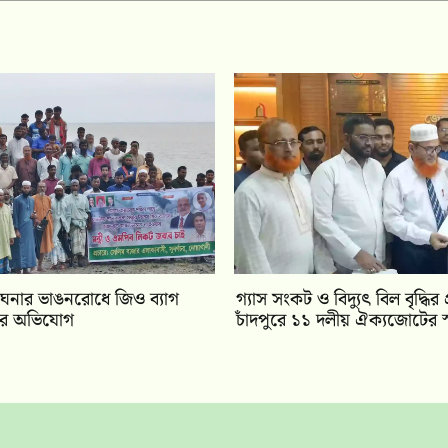
ঘনার ভাঙনরোধে জিও ব্যাগ
গ্যাস সংকট ও বিদ্যুৎ বিল বৃদ্ধির 
মের অভিযোগ
চাঁদপুরে ১১ দলীয় ঐক্যজোটের স