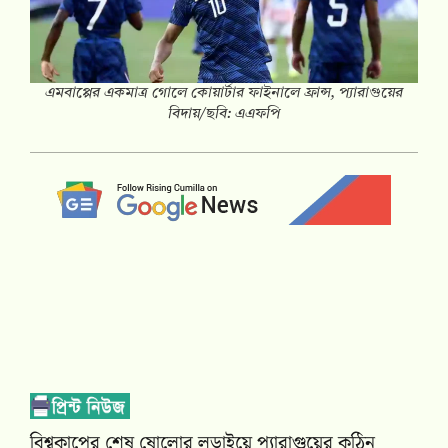
এমবাপ্পের একমাত্র গোলে কোয়ার্টার ফাইনালে ফ্রান্স, প্যারাগুয়ের
বিদায়/ছবি: এএফপি
বিশ্বকাপের শেষ ষোলোর লড়াইয়ে প্যারাগুয়ের কঠিন