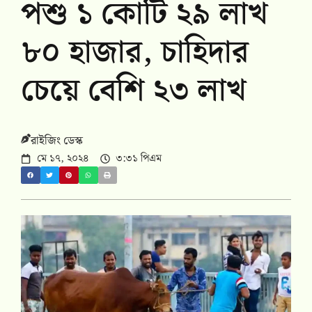
পশু ১ কোটি ২৯ লাখ
৮০ হাজার, চাহিদার
চেয়ে বেশি ২৩ লাখ
রাইজিং ডেস্ক
মে ১৭, ২০২৪
৩:৩১ পিএম