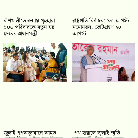
বাঁশখালীতে বন্যায় গৃহহারা
রাষ্ট্রপতি নির্বাচন: ১৩ আগস্ট
১০০ পরিবারকে নতুন ঘর
মনোনয়ন, ভোটগ্রহণ ২০
দেবেন প্রধানমন্ত্রী
আগস্ট
জুলাই গণঅভ্যুত্থানে আহত
‘পথ হারালে জুলাই স্মৃতি