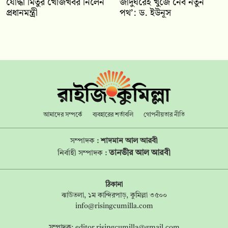
যোদ্ধা মিতুর খোঁজখবর নিলেন
জাদুঘরেই খুঁজে নেব নতুন
প্রধানমন্ত্রী
পথ’: ড. ইউনূস
আমাদের সম্পর্কে
ব্যবহারের শর্তাবলি
গোপনীয়তার নীতি
সম্পাদক :
শাদমান আল আরবী
তানভীর আল আরবী
নির্বাহী সম্পাদক :
ঠিকানা
ঝাউতলা, ১ম কান্দিরপাড়, কুমিল্লা ৩৫০০
info@risingcumilla.com
সম্পাদক:
editor.risingcumilla@gmail.com