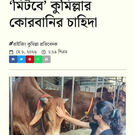
‘মিটবে’ কুমিল্লার
কোরবানির চাহিদা
রাইজিং কুমিল্লা প্রতিবেদক
মে ৮, ২০২৬
১:১৯ পিএম