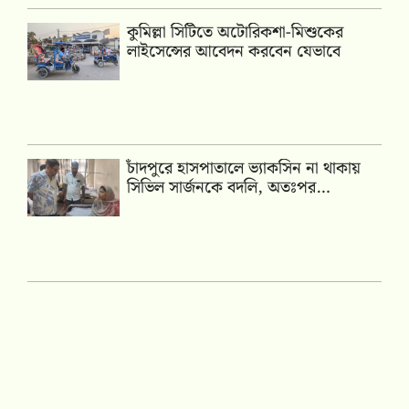
কুমিল্লা সিটিতে অটোরিকশা-মিশুকের
লাইসেন্সের আবেদন করবেন যেভাবে
চাঁদপুরে হাসপাতালে ভ্যাকসিন না থাকায়
সিভিল সার্জনকে বদলি, অতঃপর…