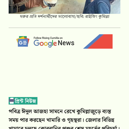
গরুর প্রতি দর্শনার্থীদের ভালোবাসা/ছবি: রাইজিং কুমিল্লা
পবিত্র ঈদুল আজহা সামনে রেখে কুমিল্লাজুড়ে ব্যস্ত
সময় পার করছেন খামারি ও গৃহস্থরা। জেলার বিভিন্ন
খামারে চলছে কোরবানির পশুর শেষ মুহূর্তের পরিচর্যা।