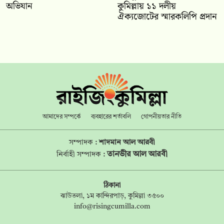
অভিযান
কুমিল্লায় ১১ দলীয়
ঐক‍্যজোটের স্মারকলিপি প্রদান
আমাদের সম্পর্কে
ব্যবহারের শর্তাবলি
গোপনীয়তার নীতি
সম্পাদক :
শাদমান আল আরবী
তানভীর আল আরবী
নির্বাহী সম্পাদক :
ঠিকানা
ঝাউতলা, ১ম কান্দিরপাড়, কুমিল্লা ৩৫০০
info@risingcumilla.com