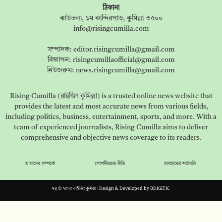
ঠিকানা
ঝাউতলা, ১ম কান্দিরপাড়, কুমিল্লা ৩৫০০
info@risingcumilla.com
সম্পাদক:
editor.risingcumilla@gmail.com
বিজ্ঞাপন:
risingcumillaofficial@gmail.com
নিউজরুম:
news.risingcumilla@gmail.com
Rising Cumilla (রাইজিং কুমিল্লা) is a trusted online news website that
provides the latest and most accurate news from various fields,
including politics, business, entertainment, sports, and more. With a
team of experienced journalists, Rising Cumilla aims to deliver
comprehensive and objective news coverage to its readers.
আমাদের সম্পর্কে
গোপনীয়তার নীতি
ব্যবহারের শর্তাবলি
স্বত্ব © ২০২৩ রাইজিং কুমিল্লা। Design & Developed by
BDIGITIC