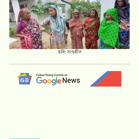
ছবি: সংগৃহীত