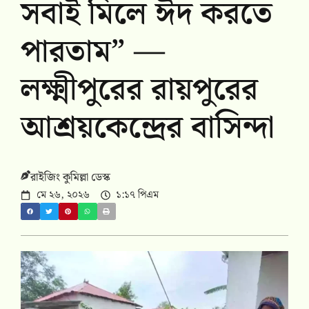
সবাই মিলে ঈদ করতে
পারতাম” —
লক্ষ্মীপুরের রায়পুরের
আশ্রয়কেন্দ্রের বাসিন্দা
রাইজিং কুমিল্লা ডেস্ক
মে ২৬, ২০২৬
১:১৭ পিএম