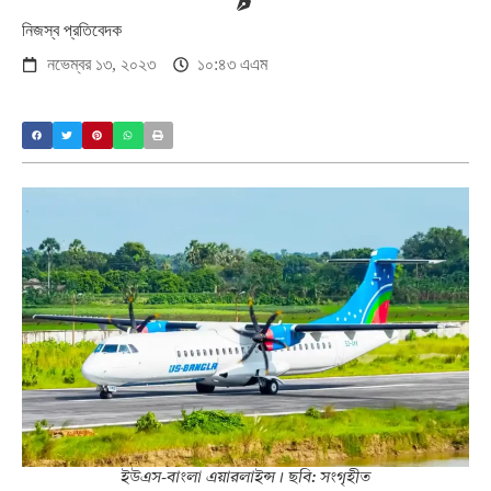
নিজস্ব প্রতিবেদক
নভেম্বর ১৩, ২০২৩
১০:৪৩ এএম
ইউএস-বাংলা এয়ারলাইন্স। ছবি: সংগৃহীত