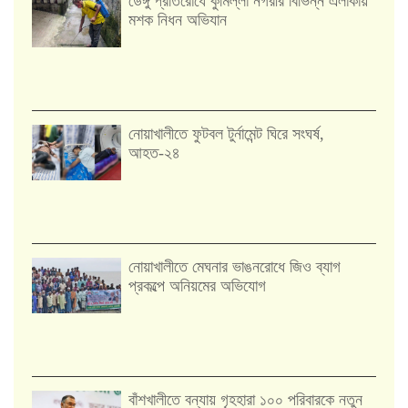
ডেঙ্গু প্রতিরোধে কুমিল্লা নগরীর বিভিন্ন এলাকায়
মশক নিধন অভিযান
নোয়াখালীতে ফুটবল টুর্নামেন্ট ঘিরে সংঘর্ষ,
আহত-২৪
নোয়াখালীতে মেঘনার ভাঙনরোধে জিও ব্যাগ
প্রকল্পে অনিয়মের অভিযোগ
বাঁশখালীতে বন্যায় গৃহহারা ১০০ পরিবারকে নতুন