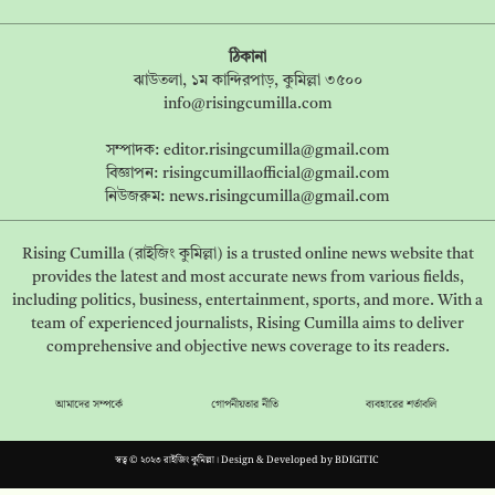
ঠিকানা
ঝাউতলা, ১ম কান্দিরপাড়, কুমিল্লা ৩৫০০
info@risingcumilla.com
সম্পাদক:
editor.risingcumilla@gmail.com
বিজ্ঞাপন:
risingcumillaofficial@gmail.com
নিউজরুম:
news.risingcumilla@gmail.com
Rising Cumilla (রাইজিং কুমিল্লা) is a trusted online news website that
provides the latest and most accurate news from various fields,
including politics, business, entertainment, sports, and more. With a
team of experienced journalists, Rising Cumilla aims to deliver
comprehensive and objective news coverage to its readers.
আমাদের সম্পর্কে
গোপনীয়তার নীতি
ব্যবহারের শর্তাবলি
স্বত্ব © ২০২৩ রাইজিং কুমিল্লা। Design & Developed by
BDIGITIC