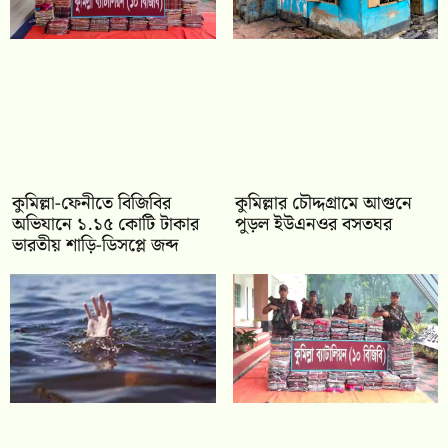
কুমিল্লা-ফেনীতে বিজিবির
কুমিল্লার চৌদ্দগ্রামে আগুনে
অভিযানে ১.১৫ কোটি টাকার
পুড়ল ইউএনওর বসতঘর
ভারতীয় শাড়ি-ডিসপ্লে জব্দ