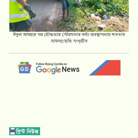
ঈদুল আযহার পর চৌদ্দগ্রাম পৌরসভার বর্জ্য ব্যবস্থাপনায় শতভাগ
সাফল্য/ছবি: সংগৃহীত