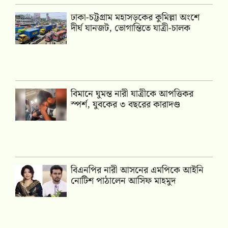
ঢাকা-চট্টগ্রাম মহাসড়কের কুমিল্লা অংশে
দীর্ঘ যানজট, ভোগান্তিতে যাত্রী-চালক
বিমানে ঘুমন্ত নারী যাত্রীকে আপত্তিকর
স্পর্শ, যুবকের ৩ বছরের কারাদণ্ড
বিএনপির নারী আসনের এমপিকে আইনি
নোটিশ পাঠালেন আসিফ মাহমুদ