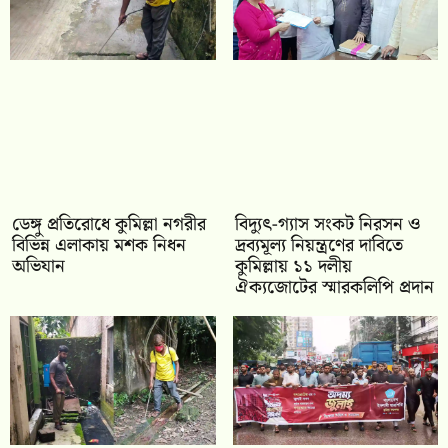
ডেঙ্গু প্রতিরোধে কুমিল্লা নগরীর
‎বিদ্যুৎ-গ্যাস সংকট নিরসন ও
বিভিন্ন এলাকায় মশক নিধন
দ্রব্যমূল্য নিয়ন্ত্রণের দাবিতে
অভিযান
কুমিল্লায় ১১ দলীয়
ঐক‍্যজোটের স্মারকলিপি প্রদান