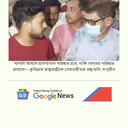
আপনি আসলে হাসপাতাল পরিষ্কার হবে, নাকি সবসময় পরিষ্কার
থাকবে?—কুমিল্লায় স্বাস্থ্যমন্ত্রীকে সেবাগ্রহীতার প্রশ্ন/ছবি: সংগৃহীত