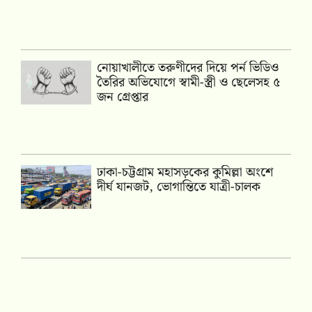
নোয়াখালীতে তরুণীদের দিয়ে পর্ন ভিডিও
তৈরির অভিযোগে স্বামী-স্ত্রী ও ছেলেসহ ৫
জন গ্রেপ্তার
ঢাকা-চট্টগ্রাম মহাসড়কের কুমিল্লা অংশে
দীর্ঘ যানজট, ভোগান্তিতে যাত্রী-চালক