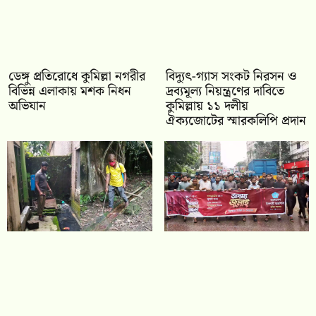
ডেঙ্গু প্রতিরোধে কুমিল্লা নগরীর
‎বিদ্যুৎ-গ্যাস সংকট নিরসন ও
বিভিন্ন এলাকায় মশক নিধন
দ্রব্যমূল্য নিয়ন্ত্রণের দাবিতে
অভিযান
কুমিল্লায় ১১ দলীয়
ঐক‍্যজোটের স্মারকলিপি প্রদান