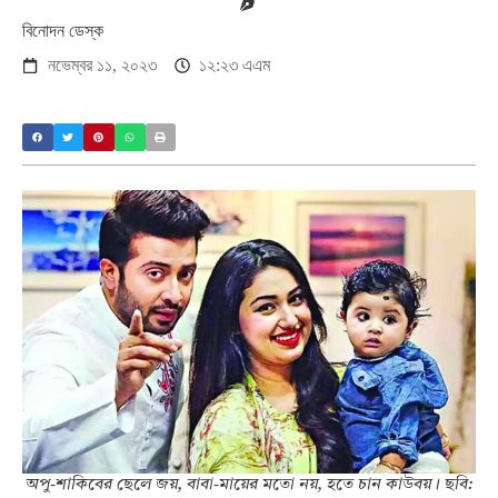
বিনোদন ডেস্ক
নভেম্বর ১১, ২০২৩
১২:২৩ এএম
অপু-শাকিবের ছেলে জয়, বাবা-মায়ের মতো নয়, হতে চান কাউবয়। ছবি: