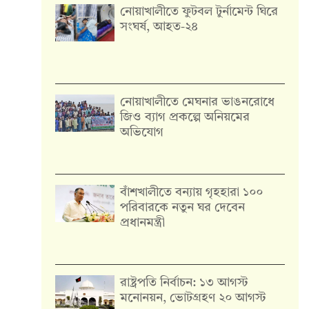
নোয়াখালীতে ফুটবল টুর্নামেন্ট ঘিরে
সংঘর্ষ, আহত-২৪
নোয়াখালীতে মেঘনার ভাঙনরোধে
জিও ব্যাগ প্রকল্পে অনিয়মের
অভিযোগ
বাঁশখালীতে বন্যায় গৃহহারা ১০০
পরিবারকে নতুন ঘর দেবেন
প্রধানমন্ত্রী
রাষ্ট্রপতি নির্বাচন: ১৩ আগস্ট
মনোনয়ন, ভোটগ্রহণ ২০ আগস্ট