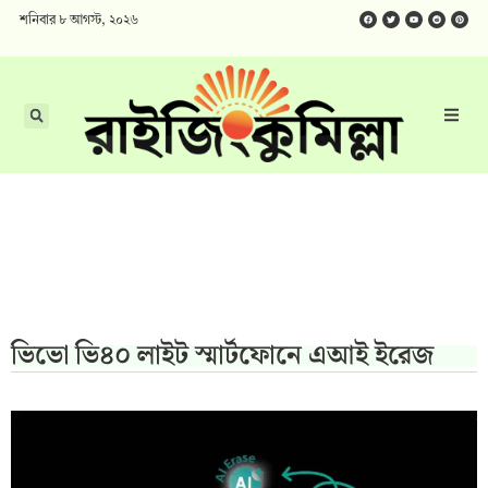
শনিবার ৮ আগস্ট, ২০২৬
ভিভো ভি৪০ লাইট স্মার্টফোনে এআই ইরেজ