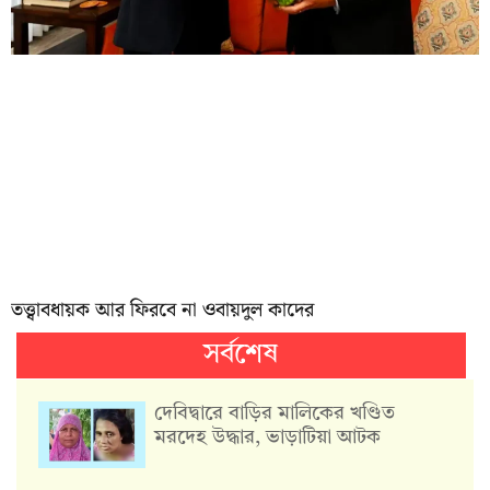
তত্ত্বাবধায়ক আর ফিরবে না ওবায়দুল কাদের
সর্বশেষ
দেবিদ্বারে বাড়ির মালিকের খণ্ডিত
মরদেহ উদ্ধার, ভাড়াটিয়া আটক