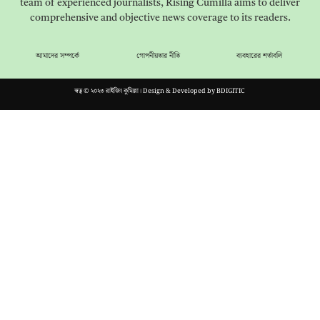
team of experienced journalists, Rising Cumilla aims to deliver
comprehensive and objective news coverage to its readers.
আমাদের সম্পর্কে
গোপনীয়তার নীতি
ব্যবহারের শর্তাবলি
স্বত্ব © ২০২৩ রাইজিং কুমিল্লা। Design & Developed by
BDIGITIC