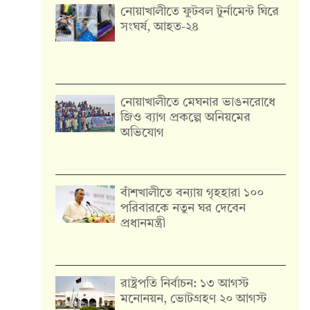
নোয়াখালীতে ফুটবল টুর্নামেন্ট ঘিরে
সংঘর্ষ, আহত-২৪
নোয়াখালীতে মেঘনার ভাঙনরোধে
জিও ব্যাগ প্রকল্পে অনিয়মের
অভিযোগ
বাঁশখালীতে বন্যায় গৃহহারা ১০০
পরিবারকে নতুন ঘর দেবেন
প্রধানমন্ত্রী
রাষ্ট্রপতি নির্বাচন: ১৩ আগস্ট
মনোনয়ন, ভোটগ্রহণ ২০ আগস্ট