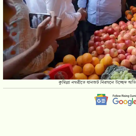
কুমিল্লা নগরীতে যানজট নিরসনে উচ্ছেদ অভি