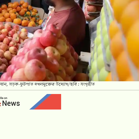
যান, সড়ক-ফুটপাত দখলমুক্তের উদ্যোগ/ছবি : সংগৃহীত