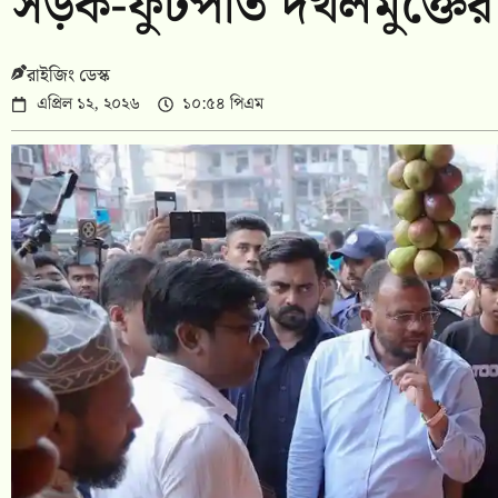
সড়ক-ফুটপাত দখলমুক্তের
রাইজিং ডেস্ক
এপ্রিল ১২, ২০২৬
১০:৫৪ পিএম