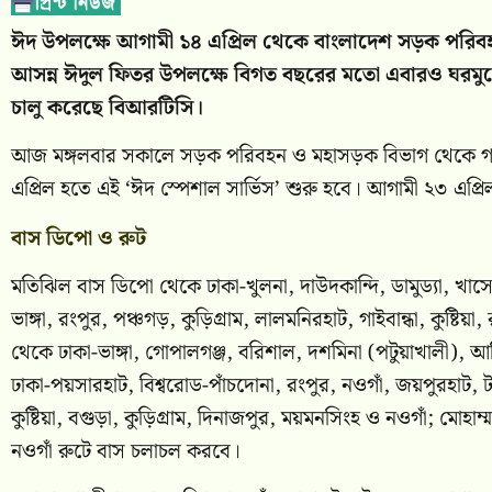
ঈদ উপলক্ষে আগামী ১৪ এপ্রিল থেকে বাংলাদেশ সড়ক পরি
আসন্ন ঈদুল ফিতর উপলক্ষে বিগত বছরের মতো এবারও ঘরমুখো 
চালু করেছে বিআরটিসি।
আজ মঙ্গলবার সকালে সড়ক পরিবহন ও মহাসড়ক বিভাগ থেকে গণমা
এপ্রিল হতে এই ‘ঈদ স্পেশাল সার্ভিস’ শুরু হবে। আগামী ২৩ এপ্রি
বাস ডিপো ও রুট
মতিঝিল বাস ডিপো থেকে ঢাকা-খুলনা, দাউদকান্দি, ডামুড্যা, খাস
ভাঙ্গা, রংপুর, পঞ্চগড়, কুড়িগ্রাম, লালমনিরহাট, গাইবান্ধা, কুষ্ট
থেকে ঢাকা-ভাঙ্গা, গোপালগঞ্জ, বরিশাল, দশমিনা (পটুয়াখালী), 
ঢাকা-পয়সারহাট, বিশ্বরোড-পাঁচদোনা, রংপুর, নওগাঁ, জয়পুরহাট, 
কুষ্টিয়া, বগুড়া, কুড়িগ্রাম, দিনাজপুর, ময়মনসিংহ ও নওগাঁ; মোহ
নওগাঁ রুটে বাস চলাচল করবে।