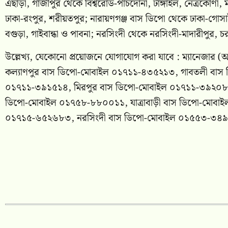
এছাড়া, গাজীপুর থেকে বিশ্বরোড-পাঁচদোনা, টাঙ্গাইল, নেত্রকোণা, 
ঢাকা-রংপুর, শরীয়তপুর; নারায়ণগঞ্জ বাস ডিপো থেকে ঢাকা-গোসাই
বগুড়া, গাইবান্ধা ও পাবনা; নরসিংদী থেকে নরসিংদী-মাদারীপুর, 
উল্লেখ্য, যেকোনো প্রয়োজনে যোগাযোগ করা যাবে : ম্যানেজা
কল্যাণপুর বাস ডিপো-মোবাইল ০১৭১১-৪৩৫২১৩, গাবতলী বাস
০১৭১১-৩৯১৫১৪, মিরপুর বাস ডিপো-মোবাইল ০১৭১১-৩৯২০৮৭,
ডিপো-মোবাইল ০১৭৫৮-৮৮০০১১, যাত্রাবাড়ী বাস ডিপো-মোবা
০১৭১৫-৬৫২৬৮৩, নরসিংদী বাস ডিপো-মোবাইল ০১৫৫৩-৩৪