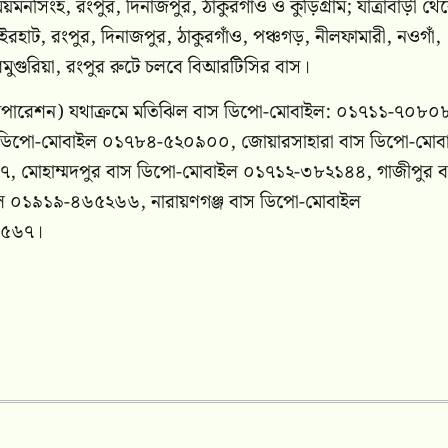
ময়মনসিংহ, রংপুর, দিনাজপুর, ঠাকুরগাঁও ও কুড়িগ্রাম; যাত্রাবাড়ী থে
রহাট, রংপুর, দিনাজপুর, ঠাকুরগাঁও, পঞ্চগড়, নীলফামারী, নওগাঁ,
চরমুগুরিয়া, রংপুর রুটে চলবে বিআরটিসির বাস।
র (অপারেশন) যথাক্রমে মতিঝিল বাস ডিপো-মোবাইল: ০১৭১১-৭০৮০
 ডিপো-মোবাইল ০১৭৮৪-৫২০৯০০, জোয়ারসাহারা বাস ডিপো-মোব
 মোহাম্মদপুর বাস ডিপো-মোবাইল ০১৭১২-৩৮২১৪৪, গাজীপুর ব
ইল ০১৯১৯-৪৬৫২৬৬, নারায়ণগঞ্জ বাস ডিপো-মোবাইল
৯৫৬৭।