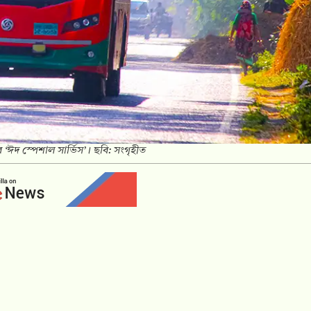
‘ঈদ স্পেশাল সার্ভিস’। ছবি: সংগৃহীত