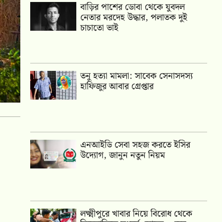
বাড়ির পাশের ডোবা থেকে যুবদল
নেতার মরদেহ উদ্ধার, পলাতক দুই
চাচাতো ভাই
তনু হত্যা মামলা: সাবেক সেনাসদস্য
হাফিজুর আবার গ্রেপ্তার
এনআইডি সেবা সহজ করতে ইসির
উদ্যোগ, জানুন নতুন নিয়ম
লক্ষ্মীপুরে খাবার নিয়ে বিরোধ থেকে