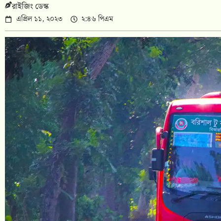
রাইজিং ডেস্ক
এপ্রিল ১১, ২০২৩
২:৪৬ পিএম