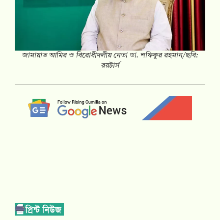
জামায়াত আমির ও বিরোধীদলীয় নেতা ডা. শফিকুর রহমান/ছবি:
রয়টার্স