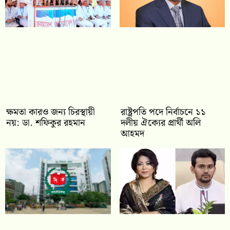
ক্ষমতা কারও জন্য চিরস্থায়ী
রাষ্ট্রপতি পদে নির্বাচনে ১১
নয়: ডা. শফিকুর রহমান
দলীয় ঐক্যের প্রার্থী অলি
আহমদ