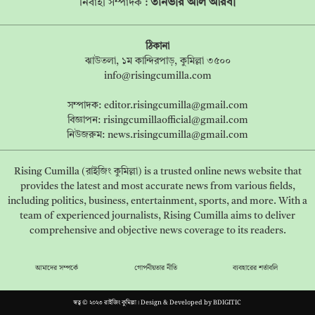
তানভীর আল আরবী
নির্বাহী সম্পাদক :
ঠিকানা
ঝাউতলা, ১ম কান্দিরপাড়, কুমিল্লা ৩৫০০
info@risingcumilla.com
সম্পাদক:
editor.risingcumilla@gmail.com
বিজ্ঞাপন:
risingcumillaofficial@gmail.com
নিউজরুম:
news.risingcumilla@gmail.com
Rising Cumilla (রাইজিং কুমিল্লা) is a trusted online news website that
provides the latest and most accurate news from various fields,
including politics, business, entertainment, sports, and more. With a
team of experienced journalists, Rising Cumilla aims to deliver
comprehensive and objective news coverage to its readers.
আমাদের সম্পর্কে
গোপনীয়তার নীতি
ব্যবহারের শর্তাবলি
স্বত্ব © ২০২৩ রাইজিং কুমিল্লা। Design & Developed by
BDIGITIC