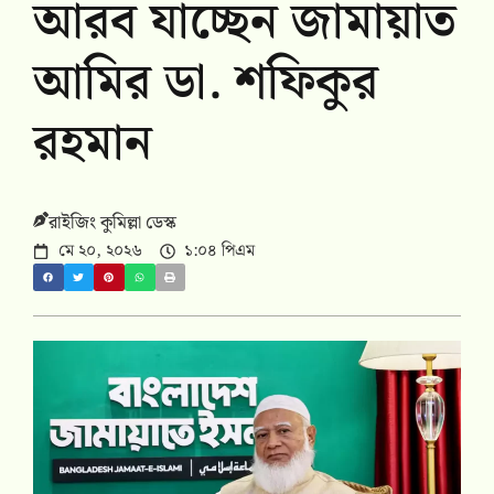
আরব যাচ্ছেন জামায়াত
আমির ডা. শফিকুর
রহমান
রাইজিং কুমিল্লা ডেস্ক
মে ২০, ২০২৬
১:০৪ পিএম