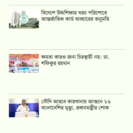
বিদেশে উচ্চশিক্ষার খরচ পরিশোধে
আন্তর্জাতিক কার্ড ব্যবহারের অনুমতি
ক্ষমতা কারও জন্য চিরস্থায়ী নয়: ডা.
শফিকুর রহমান
সৌদি আরবে কারখানায় আগুনে ১৬
বাংলাদেশির মৃত্যু, প্রধানমন্ত্রীর শোক