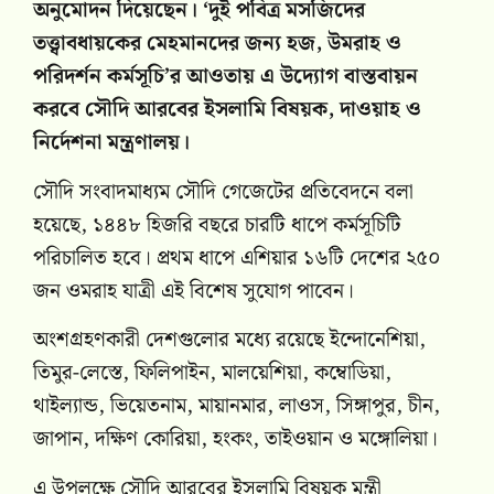
অনুমোদন দিয়েছেন। ‘দুই পবিত্র মসজিদের
তত্ত্বাবধায়কের মেহমানদের জন্য হজ, উমরাহ ও
পরিদর্শন কর্মসূচি’র আওতায় এ উদ্যোগ বাস্তবায়ন
করবে সৌদি আরবের ইসলামি বিষয়ক, দাওয়াহ ও
নির্দেশনা মন্ত্রণালয়।
সৌদি সংবাদমাধ্যম সৌদি গেজেটের প্রতিবেদনে বলা
হয়েছে, ১৪৪৮ হিজরি বছরে চারটি ধাপে কর্মসূচিটি
পরিচালিত হবে। প্রথম ধাপে এশিয়ার ১৬টি দেশের ২৫০
জন ওমরাহ যাত্রী এই বিশেষ সুযোগ পাবেন।
অংশগ্রহণকারী দেশগুলোর মধ্যে রয়েছে ইন্দোনেশিয়া,
তিমুর-লেস্তে, ফিলিপাইন, মালয়েশিয়া, কম্বোডিয়া,
থাইল্যান্ড, ভিয়েতনাম, মায়ানমার, লাওস, সিঙ্গাপুর, চীন,
জাপান, দক্ষিণ কোরিয়া, হংকং, তাইওয়ান ও মঙ্গোলিয়া।
এ উপলক্ষে সৌদি আরবের ইসলামি বিষয়ক মন্ত্রী