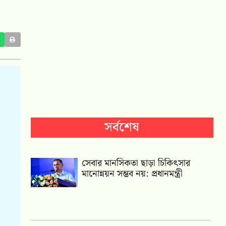
সর্বশেষ
সেবার মানসিকতা ছাড়া চিকিৎসার
মানোন্নয়ন সম্ভব নয়: প্রধানমন্ত্রী