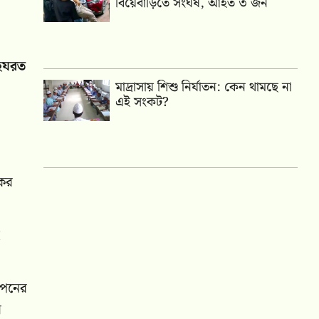
বিয়েবাড়িতে সংঘর্ষ, আহত ৩ জন
 হযরত
মাদ্রাসায় শিশু নির্যাতন: কেন থামছে না
এই সংকট?
কের
বপনের
র