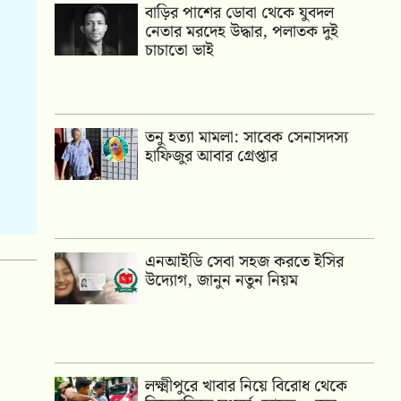
বাড়ির পাশের ডোবা থেকে যুবদল
নেতার মরদেহ উদ্ধার, পলাতক দুই
চাচাতো ভাই
তনু হত্যা মামলা: সাবেক সেনাসদস্য
হাফিজুর আবার গ্রেপ্তার
এনআইডি সেবা সহজ করতে ইসির
উদ্যোগ, জানুন নতুন নিয়ম
লক্ষ্মীপুরে খাবার নিয়ে বিরোধ থেকে