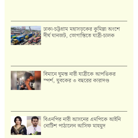
ঢাকা-চট্টগ্রাম মহাসড়কের কুমিল্লা অংশে
দীর্ঘ যানজট, ভোগান্তিতে যাত্রী-চালক
বিমানে ঘুমন্ত নারী যাত্রীকে আপত্তিকর
স্পর্শ, যুবকের ৩ বছরের কারাদণ্ড
বিএনপির নারী আসনের এমপিকে আইনি
নোটিশ পাঠালেন আসিফ মাহমুদ