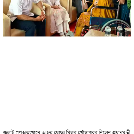
জুলাই গণঅভ্যুত্থানে আহত যোদ্ধা মিতুর খোঁজখবর নিলেন প্রধানমন্ত্রী