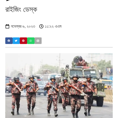
রাইজিং ডেস্ক
নভেম্বর ৬, ২০২৩
১১:২২ এএম