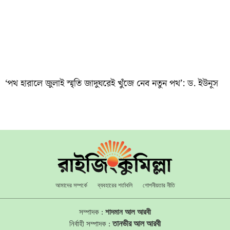
‘পথ হারালে জুলাই স্মৃতি জাদুঘরেই খুঁজে নেব নতুন পথ’: ড. ইউনূস
আমাদের সম্পর্কে
ব্যবহারের শর্তাবলি
গোপনীয়তার নীতি
সম্পাদক :
শাদমান আল আরবী
তানভীর আল আরবী
নির্বাহী সম্পাদক :