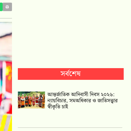
সর্বশেষ
আন্তর্জাতিক আদিবাসী দিবস ২০২৬:
ন্যায়বিচার, সমঅধিকার ও জাতিসত্ত্বার
স্বীকৃতি চাই