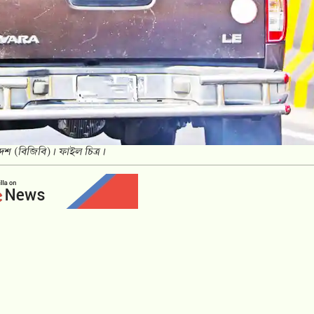
াদেশ (বিজিবি)। ফাইল চিত্র।