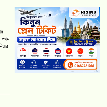
ের
 প্রথম
নিয়ার