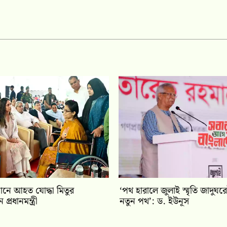
থানে আহত যোদ্ধা মিতুর
‘পথ হারালে জুলাই স্মৃতি জাদুঘর
্রধানমন্ত্রী
নতুন পথ’: ড. ইউনূস