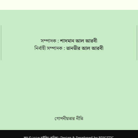
সম্পাদক :
শাদমান আল আরবী
নির্বাহী সম্পাদক :
তানভীর আল আরবী
s
গোপনীয়তার নীতি
স্বত্ব © ২০২৩ রাইজিং কুমিল্লা। Design & Developed by
BDIGITIC