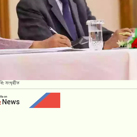
বি: সংগৃহীত