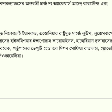
্যান্ডসের অন্তবর্তী চার্জ দ্য অ্যাফেয়ার্স আন্দ্রে কারস্টেন্স এবং
্রদূত নিকোলেই ইয়ানকভ, এস্তোনিয়ার রাষ্ট্রদূত মার্জে লুউপ, লুক্সেমবার্গ
ন, সাইপ্রাসের হাইকমিশনার ইভাগোরাস ভ্রায়োনাইডস, হাঙ্গেরিয়ান দূতাবাসের
েরেক, পর্তুগালের ডেপুটি হেড অব মিশন সোফিয়া বাতালহা, স্লোভে
 সিওকানেলিয়া।