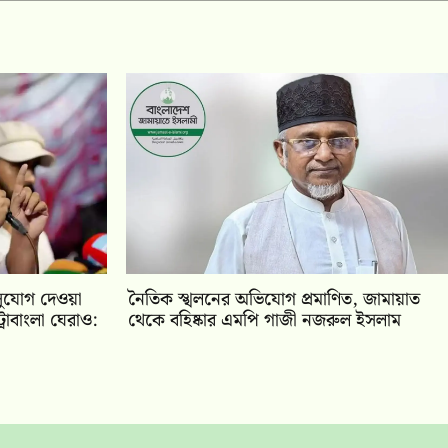
সুযোগ দেওয়া
নৈতিক স্খলনের অভিযোগ প্রমাণিত, জামায়াত
রোবাংলা ঘেরাও:
থেকে বহিষ্কার এমপি গাজী নজরুল ইসলাম