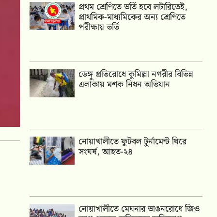
প্রথম শ্রেণিতে ভর্তি হবে লটারিতেই,
প্রাথমিক-মাধ্যমিকের অন্য শ্রেণিতে
পরীক্ষায় ভর্তি
ডেঙ্গু প্রতিরোধে কুমিল্লা নগরীর বিভিন্ন
এলাকায় মশক নিধন অভিযান
নোয়াখালীতে ফুটবল টুর্নামেন্ট ঘিরে
সংঘর্ষ, আহত-২৪
নোয়াখালীতে মেঘনার ভাঙনরোধে জিও