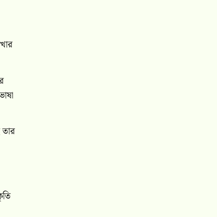
াখার
ের
ভাষা
 তার
ৃতি