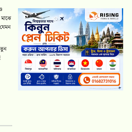
েও
র মাঝে
 যেমন
তুন
ই