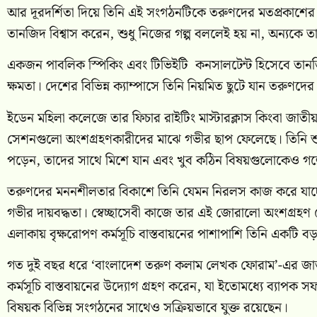
আর দূরদর্শিতা দিয়ে তিনি এই সংগঠনটিকে তরুণদের মতপ্রকাশের এক ব
তানজিদ বিশ্বাস করেন, শুধু নিজের গল্প বললেই হয় না, অন্যকে 
একজন পাবলিক স্পিকিং এবং টিভিইটি কনসালটেন্ট হিসেবে তানজিদ
ক্ষমতা। দেশের বিভিন্ন ক্যাম্পাসে তিনি নিয়মিত ছুটে যান তরুণদে
ইডেন মহিলা কলেজে তার ফিচার রাইটিং মাস্টারক্লাস কিংবা জাতীয় বি
সেশনগুলো অংশগ্রহণকারীদের মাঝে গভীর ছাপ ফেলেছে। তিনি শু
পড়েন, তাদের সাথে মিশে যান এবং খুব কঠিন বিষয়গুলোকেও গ
তরুণদের মননশীলতার বিকাশে তিনি যেমন নিরলস কাজ করে যাচ্ছ
গভীর দায়বদ্ধতা। স্বেচ্ছাসেবী কাজে তার এই জোরালো অংশগ্রহণ স
এলাকায় বৃক্ষরোপণ কর্মসূচি বাস্তবায়নের পাশাপাশি তিনি একটি বড়
গত দুই বছর ধরে ‘বাংলাদেশ তরুণ কলাম লেখক ফোরাম’-এর জাতীয়
কর্মসূচি বাস্তবায়নের উদ্যোগ গ্রহণ করেন, যা ইতোমধ্যে ব্যাপক
বিষয়ক বিভিন্ন সংগঠনের সাথেও সক্রিয়ভাবে যুক্ত রয়েছেন।