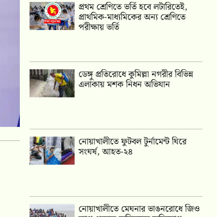
প্রথম শ্রেণিতে ভর্তি হবে লটারিতেই,
প্রাথমিক-মাধ্যমিকের অন্য শ্রেণিতে
পরীক্ষায় ভর্তি
ডেঙ্গু প্রতিরোধে কুমিল্লা নগরীর বিভিন্ন
এলাকায় মশক নিধন অভিযান
নোয়াখালীতে ফুটবল টুর্নামেন্ট ঘিরে
সংঘর্ষ, আহত-২৪
নোয়াখালীতে মেঘনার ভাঙনরোধে জিও