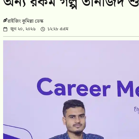
অন্য রকম গল্প তানজিদ শুভ
রাইজিং কুমিল্লা ডেস্ক
জুন ২০, ২০২৬
১২:২৮ এএম