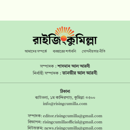
আমাদের সম্পর্কে
ব্যবহারের শর্তাবলি
গোপনীয়তার নীতি
সম্পাদক :
শাদমান আল আরবী
তানভীর আল আরবী
নির্বাহী সম্পাদক :
ঠিকানা
ঝাউতলা, ১ম কান্দিরপাড়, কুমিল্লা ৩৫০০
info@risingcumilla.com
সম্পাদক:
editor.risingcumilla@gmail.com
বিজ্ঞাপন:
risingcumillaofficial@gmail.com
নিউজরুম:
news.risingcumilla@gmail.com