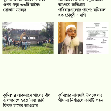
ওপর গড়া ৩৩টি অবৈধ
আগুনে ক্ষতিগ্রস্ত
দোকান উচ্ছেদ
পরিবারগুলোর পাশে: মনিরুল
হক চৌধুরী এমপি
কুমিল্লার লাকসামে খালের বাঁধ
কুমিল্লার লালমাই উপজেলার
অপসারণে ২৫০ বিঘা জমি
সীমানা নির্ধারণে কমিটি গঠন
ফিরল চাষের আওতায়