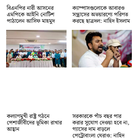
বিএনপির নারী আসনের
ক্যাম্পাসগুলোকে আবারও
এমপিকে আইনি নোটিশ
সন্ত্রাসের অভয়ারণ্যে পরিণত
পাঠালেন আসিফ মাহমুদ
করছে ছাত্রদল: নাহিদ ইসলাম
কল্যাণমুখী রাষ্ট্র গঠনে
সরকারকে পাঁচ বছর পার
পেশাজীবীদের ভূমিকা রাখার
করার সুযোগ দেওয়া হবে না,
আহ্বান
গ্যাসের দাম বাড়লে
পেট্রোবাংলা ঘেরাও: নাহিদ