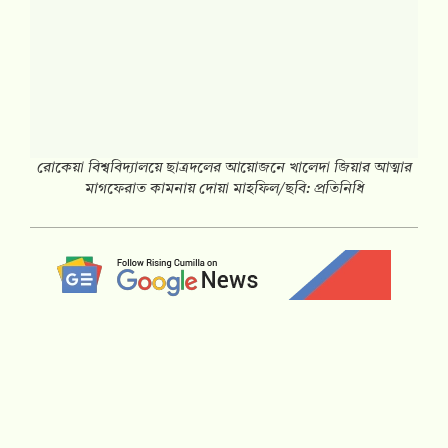
রোকেয়া বিশ্ববিদ্যালয়ে ছাত্রদলের আয়োজনে খালেদা জিয়ার আত্মার
মাগফেরাত কামনায় দোয়া মাহফিল/ছবি: প্রতিনিধি