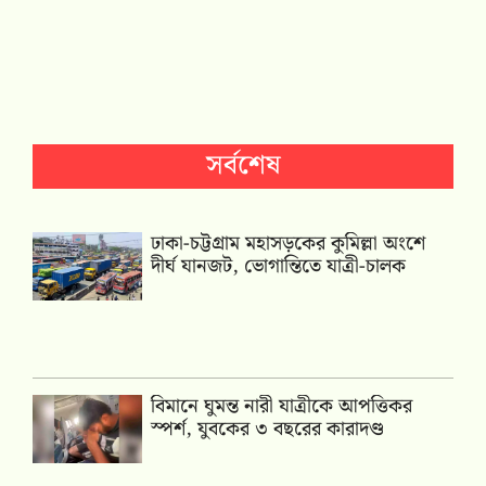
সর্বশেষ
ঢাকা-চট্টগ্রাম মহাসড়কের কুমিল্লা অংশে
দীর্ঘ যানজট, ভোগান্তিতে যাত্রী-চালক
বিমানে ঘুমন্ত নারী যাত্রীকে আপত্তিকর
স্পর্শ, যুবকের ৩ বছরের কারাদণ্ড