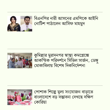
বিএনপির নারী আসনের এমপিকে আইনি
নোটিশ পাঠালেন আসিফ মাহমুদ
কুমিল্লার মুরাদনগর স্বাস্থ্য কমপ্লেক্সে
আকস্মিক পরিদর্শনে সিভিল সার্জন, ডেঙ্গু
মোকাবিলায় বিশেষ দিকনির্দেশনা
পোশাক শিল্পে মূল্য সংযোজন বাড়াতে
বাংলাদেশে বড় সম্ভাবনা দেখছে দক্ষিণ
কোরিয়া