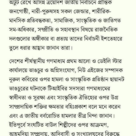
অটুট রেখে আসন্ন ত্রয়োদশ জাতীয় নির্বাচনে প্রান্তিক
জনগোষ্ঠী, নারী-পুরুষসহ সকল জেন্ডার, শারীরিক-
মানসিক প্রতিবন্ধকতা, সামাজিক, সাংস্কৃতিক ও জাতিগত
সম-অধিকার, সম্প্রীতি ও সহাবস্থান বিষয়ে রাজনৈতিক
দলগুলোর অঙ্গীকার বা প্রত্যয় তাদের নির্বাচনী ইশতেহারে
তুলে ধরার আহ্বান জানান তারা।
দেশের শীর্ষস্থানীয় গণমাধ্যম প্রথম আলো ও ডেইলি স্টার
কার্যালয়ে ভাঙচুর ও অগ্নিসংযোগ, নিউ এইজের সম্পাদক
নূরুল কবিরের ওপর হামলা ও সাংস্কৃতিক প্রতিষ্ঠান ছায়ানট
ভাঙচুরের ঘটনাকে টিআইবির সদস্যরা গণমাধ্যমের
স্বাধীনতা ও সুরক্ষা এবং সাংস্কৃতিক ঐতিহ্যের ওপর উগ্র
সাম্প্রদায়িক শক্তির ক্ষমতার বহিঃপ্রকাশ বলে মনে করেন
এবং এ জাতীয় বর্বরোচিত হামলার তীব্র নিন্দা জানান।
ইতিপূর্বে সংঘটিত বাউল শিল্পীদের ওপর আক্রমণ,
আহমদিয়া সম্প্রদায়, আদিবাসী ও সংখ্যালঘুদের বিরুদ্ধে