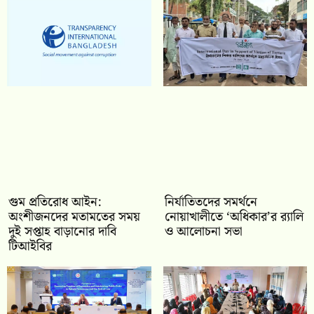
গুম প্রতিরোধ আইন:
নির্যাতিতদের সমর্থনে
অংশীজনদের মতামতের সময়
নোয়াখালীতে ‘অধিকার’র র‍্যালি
দুই সপ্তাহ বাড়ানোর দাবি
ও আলোচনা সভা
টিআইবির