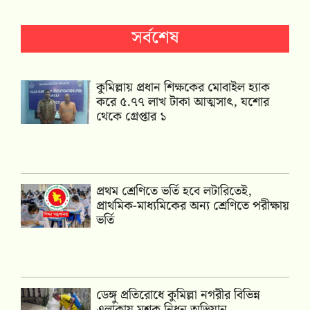
সর্বশেষ
কুমিল্লায় প্রধান শিক্ষকের মোবাইল হ্যাক
করে ৫.৭৭ লাখ টাকা আত্মসাৎ, যশোর
থেকে গ্রেপ্তার ১
প্রথম শ্রেণিতে ভর্তি হবে লটারিতেই,
প্রাথমিক-মাধ্যমিকের অন্য শ্রেণিতে পরীক্ষায়
ভর্তি
ডেঙ্গু প্রতিরোধে কুমিল্লা নগরীর বিভিন্ন
এলাকায় মশক নিধন অভিযান