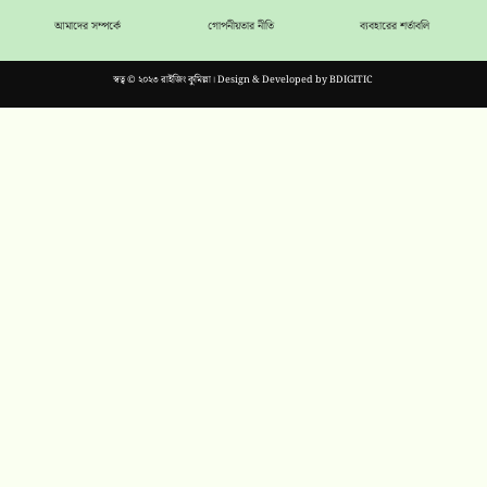
আমাদের সম্পর্কে
গোপনীয়তার নীতি
ব্যবহারের শর্তাবলি
স্বত্ব © ২০২৩ রাইজিং কুমিল্লা। Design & Developed by
BDIGITIC