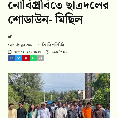
নোবিপ্রবিতে ছাত্রদলের
শোডাউন- মিছিল
মো: নাঈমুর রহমান, নোবিপ্রবি প্রতিনিধি
অক্টোবর ৩১, ২০২৫
৭:১৪ পিএম