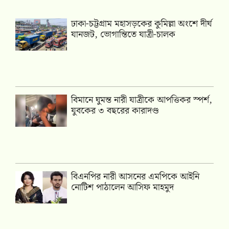
ঢাকা-চট্টগ্রাম মহাসড়কের কুমিল্লা অংশে দীর্ঘ
যানজট, ভোগান্তিতে যাত্রী-চালক
বিমানে ঘুমন্ত নারী যাত্রীকে আপত্তিকর স্পর্শ,
যুবকের ৩ বছরের কারাদণ্ড
বিএনপির নারী আসনের এমপিকে আইনি
নোটিশ পাঠালেন আসিফ মাহমুদ