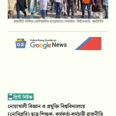
রাজনীতি নিষিদ্ধ নোবিপ্রবিতে ছাত্রদলের শোডাউন- মিছিল/ছবি: প্রতিনিধি
নোয়াখালী বিজ্ঞান ও প্রযুক্তি বিশ্ববিদ্যালয়ে
(নোবিপ্রবি) ছাত্র-শিক্ষক, কর্মকর্তা-কর্মচারী রাজনীতি