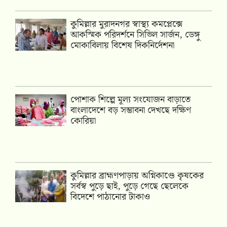
কুমিল্লার মুরাদনগর স্বাস্থ্য কমপ্লেক্সে
আকস্মিক পরিদর্শনে সিভিল সার্জন, ডেঙ্গু
মোকাবিলায় বিশেষ দিকনির্দেশনা
পোশাক শিল্পে মূল্য সংযোজন বাড়াতে
বাংলাদেশে বড় সম্ভাবনা দেখছে দক্ষিণ
কোরিয়া
কুমিল্লার ব্রাহ্মণপাড়ায় অগ্নিকাণ্ডে কৃষকের
সর্বস্ব পুড়ে ছাই, পুড়ে গেছে ছেলেকে
বিদেশে পাঠানোর টাকাও