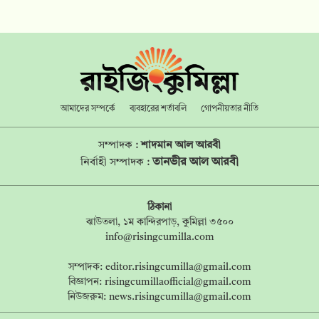
আমাদের সম্পর্কে
ব্যবহারের শর্তাবলি
গোপনীয়তার নীতি
সম্পাদক :
শাদমান আল আরবী
তানভীর আল আরবী
নির্বাহী সম্পাদক :
ঠিকানা
ঝাউতলা, ১ম কান্দিরপাড়, কুমিল্লা ৩৫০০
info@risingcumilla.com
সম্পাদক:
editor.risingcumilla@gmail.com
বিজ্ঞাপন:
risingcumillaofficial@gmail.com
নিউজরুম:
news.risingcumilla@gmail.com