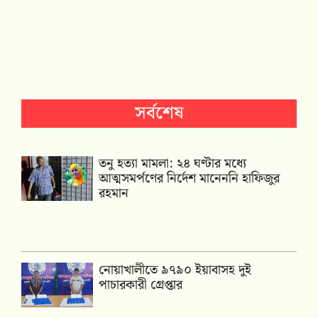
সর্বশেষ
তনু হত্যা মামলা: ২৪ ঘণ্টার মধ্যে
আত্মসমর্পণের নির্দেশ মানেননি হাফিজুর
রহমান
নোয়াখালীতে ৯৭৯০ ইয়াবাসহ দুই
পাচারকারী গ্রেপ্তার