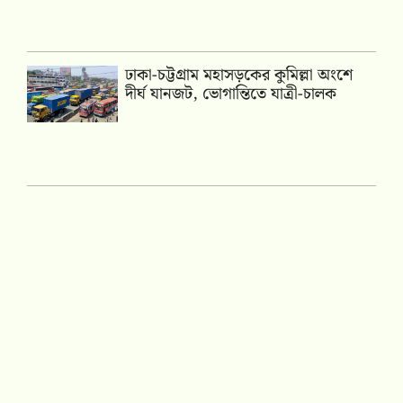
ঢাকা-চট্টগ্রাম মহাসড়কের কুমিল্লা অংশে
দীর্ঘ যানজট, ভোগান্তিতে যাত্রী-চালক