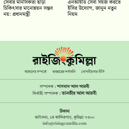
সেবার মানসিকতা ছাড়া
এনআইডি সেবা সহজ করতে
চিকিৎসার মানোন্নয়ন সম্ভব
ইসির উদ্যোগ, জানুন নতুন
নয়: প্রধানমন্ত্রী
নিয়ম
আমাদের সম্পর্কে
ব্যবহারের শর্তাবলি
গোপনীয়তার নীতি
সম্পাদক :
শাদমান আল আরবী
তানভীর আল আরবী
নির্বাহী সম্পাদক :
ঠিকানা
ঝাউতলা, ১ম কান্দিরপাড়, কুমিল্লা ৩৫০০
info@risingcumilla.com