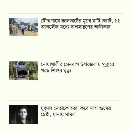
চৌদ্দগ্রামে কালভার্টের মুখে মাটি ভরাট, ১১
আগস্টের মধ্যে অপসারণের অঙ্গীকার
নোয়াখালীর সেনবাগ উপজেলায় পুকুরে
পড়ে শিশুর মৃত্যু
যুবদল নেতাকে হত্যা করে লাশ গুমের
চেষ্টা, থানায় মামলা