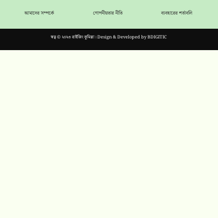
আমাদের সম্পর্কে
গোপনীয়তার নীতি
ব্যবহারের শর্তাবলি
স্বত্ব © ২০২৩ রাইজিং কুমিল্লা। Design & Developed by
BDIGITIC