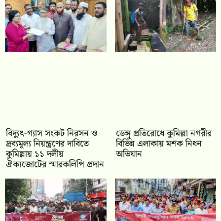
‎বিদ্যুৎ-গ্যাস সংকট নিরসন ও
ডেঙ্গু প্রতিরোধে কুমিল্লা নগরীর
দ্রব্যমূল্য নিয়ন্ত্রণের দাবিতে
বিভিন্ন এলাকায় মশক নিধন
কুমিল্লায় ১১ দলীয়
অভিযান
ঐক‍্যজোটের স্মারকলিপি প্রদান