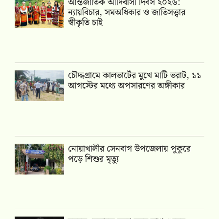
আন্তর্জাতিক আদিবাসী দিবস ২০২৬:
ন্যায়বিচার, সমঅধিকার ও জাতিসত্ত্বার
স্বীকৃতি চাই
চৌদ্দগ্রামে কালভার্টের মুখে মাটি ভরাট, ১১
আগস্টের মধ্যে অপসারণের অঙ্গীকার
নোয়াখালীর সেনবাগ উপজেলায় পুকুরে
পড়ে শিশুর মৃত্যু