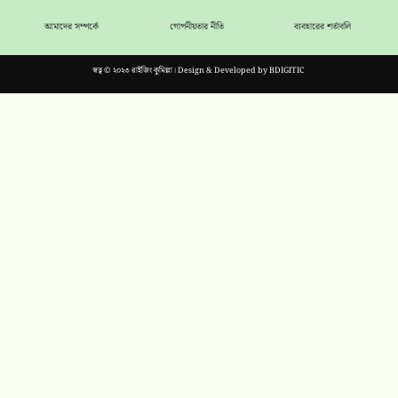
আমাদের সম্পর্কে
গোপনীয়তার নীতি
ব্যবহারের শর্তাবলি
স্বত্ব © ২০২৩ রাইজিং কুমিল্লা। Design & Developed by
BDIGITIC